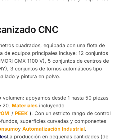
ecanizado CNC
etros cuadrados, equipada con una flota de
 de equipos principales incluye: 12 conjuntos
 MORI CMX 1100 V), 5 conjuntos de centros de
Y), 3 conjuntos de tornos automáticos tipo
allado y pintura en polvo.
lto volumen: apoyamos desde 1 hasta 50 piezas
e 20.
Materiales
incluyendo
POM
/
PEEK
).
Con un estricto rango de control
fundos, superficies curvadas y componentes
consumo
y
Automatización Industrial
.
les
La producción en pequeñas cantidades (de