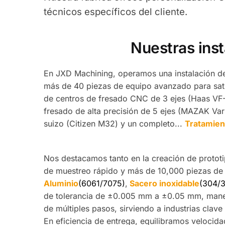
técnicos específicos del cliente.
Nuestras ins
En JXD Machining, operamos una instalación d
más de 40 piezas de equipo avanzado para satis
de centros de fresado CNC de 3 ejes (Haas VF
fresado de alta precisión de 5 ejes (MAZAK Va
suizo (Citizen M32) y un completo...
Tratamien
Nos destacamos tanto en la creación de protot
de muestreo rápido y más de 10,000 piezas de
Aluminio
(6061/7075)
,
S
acero inoxidable
(304/3
de tolerancia de ±0.005 mm a ±0.05 mm, manej
de múltiples pasos, sirviendo a industrias cla
En eficiencia de entrega, equilibramos velocidad