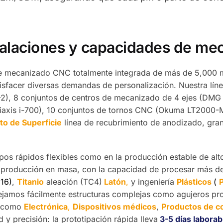
talaciones y capacidades de m
e mecanizado CNC totalmente integrada de más de 5,000 m
facer diversas demandas de personalización. Nuestra línea
-2), 8 conjuntos de centros de mecanizado de 4 ejes (DMG
riaxis i-700), 10 conjuntos de tornos CNC (Okuma LT2000-M
to de Superficie
línea de recubrimiento de anodizado, gran
ipos rápidos flexibles como en la producción estable de a
 producción en masa, con la capacidad de procesar más d
16)
,
Titanio
aleación (TC4)
Latón
,
y ingeniería
Plásticos
(
amos fácilmente estructuras complejas como agujeros pro
ve como
Electrónica
,
Dispositivos médicos
,
Productos de 
 y precisión: la prototipación rápida lleva
3-5 días laborab