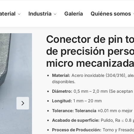
terial
Industria
Galería
Quiénes somos
Conector de pin t
de precisión perso
micro mecanizad
Material:
Acero inoxidable (304/316), ale
disponibles.
Diámetro:
0,5 mm – 2,0 mm (Se aceptan 
Longitud:
1 mm – 20 mm
Tolerance: Tolerancia
±0.01 mm o mejor
Acabado de superficie:
Pulido, Ra ≤ 0.8
Proceso de Producción:
Torno y Fresado