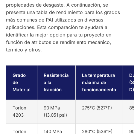
propiedades de desgaste. A continuación, se
presenta una tabla de rendimiento para los grados
más comunes de PAI utilizados en diversas
aplicaciones. Esta comparación te ayudará a
identificar la mejor opción para tu proyecto en
función de atributos de rendimiento mecánico,
térmico y otros.
Grado
Resistencia
La temperatura
D
de
a la
máxima de
(
Material
tracción
funcionamiento
D
Torlon
90 MPa
275°C (527°F)
8
4203
(13,051 psi)
Torlon
140 MPa
280°C (536°F)
9