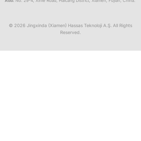
Add:
No. 29-4, Xinle Road, Haicang District, Xiamen, Fujian, China.
© 2026
Jingxinda (Xiamen) Hassas Teknoloji A.Ş.
All Rights
Reserved.