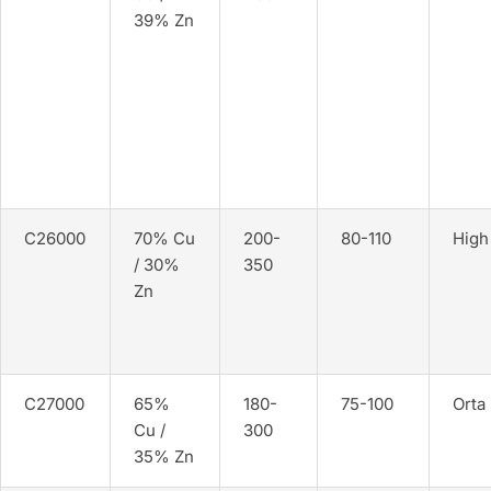
39% Zn
C26000
70% Cu
200-
80-110
High
/ 30%
350
Zn
C27000
65%
180-
75-100
Orta
Cu /
300
35% Zn