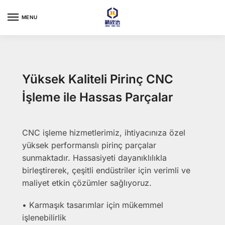
Skip
Skip
to
to
MENU
navigation
content
Yüksek Kaliteli Pirinç CNC
İşleme ile Hassas Parçalar
CNC işleme hizmetlerimiz, ihtiyacınıza özel
yüksek performanslı pirinç parçalar
sunmaktadır. Hassasiyeti dayanıklılıkla
birleştirerek, çeşitli endüstriler için verimli ve
maliyet etkin çözümler sağlıyoruz.
• Karmaşık tasarımlar için mükemmel
işlenebilirlik