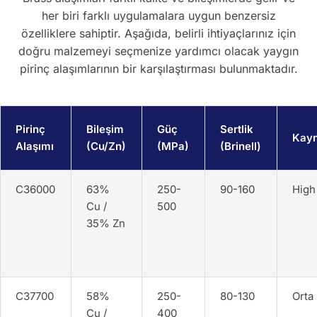
her biri farklı uygulamalara uygun benzersiz
özelliklere sahiptir. Aşağıda, belirli ihtiyaçlarınız için
doğru malzemeyi seçmenize yardımcı olacak yaygın
pirinç alaşımlarının bir karşılaştırması bulunmaktadır.
Pirinç
Bileşim
Güç
Sertlik
Kayn
Alaşımı
(Cu/Zn)
(MPa)
(Brinell)
C36000
63%
250-
90-160
High
Cu /
500
35% Zn
C37700
58%
250-
80-130
Orta
Cu /
400