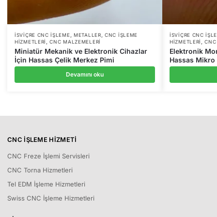
,
,
İSVIÇRE CNC İŞLEME
METALLER
CNC İŞLEME
İSVIÇRE CNC İŞL
,
,
HIZMETLERI
CNC MALZEMELERI
HIZMETLERI
CNC
Miniatür Mekanik ve Elektronik Cihazlar
Elektronik Mon
İçin Hassas Çelik Merkez Pimi
Hassas Mikro 
Devamını oku
CNC İŞLEME HIZMETI
CNC Freze İşlemi Servisleri
CNC Torna Hizmetleri
Tel EDM İşleme Hizmetleri
Swiss CNC İşleme Hizmetleri