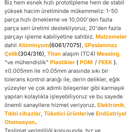
Biz hem esnek hızlı prototipleme hem de stabil
yüksek hacim üretiminde mükemmeliz: 1-50
parça hızlı örnekleme ve 10,000'den fazla
parça seri üretimi destekliyoruz, 20'den fazla
parçayı işleme kabiliyetine sahibiz.
Malzemeler
dahil
Alüminyum
(6061/7075)
,
S
Paslanmaz
Çelik
(304/316)
,
Titan
alaşım (TC4)
Messing
,
"ve mühendislik"
Plastikler
(
POM
/
PEEK
).
±0.005mm ile ±0.05mm arasında sıkı bir
tolerans kontrol aralığı ile, derin delikler, eğik
yüzeyler ve çok adımlı bileşenler gibi karmaşık
yapıları kolaylıkla işleyebiliyoruz ve bu sayede
önemli sanayilere hizmet veriyoruz.
Elektronik
,
Tıbbi cihazlar
,
Tüketici ürünleri
ve
Endüstriyel
Otomasyon
.
Teslimat verimliliği konusunda, hız ve