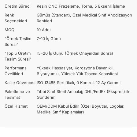
Üretim Süreci
Kesin CNC Frezeleme, Torna, 5 Eksenli İşleme
Renk
Gümüş (Standart), Özel Medikal Sınıf Anodizasyon
Seçenekleri
Renkleri
MOQ
10 Adet
"Örnek Teslim
7–10 İş Günü
Süresi"
"Toplu Üretim
15–20 İş Günü (Örnek Onayından Sonra)
Teslim Süresi"
Performans
Yüksek Hassasiyet, Korozyona Dayanıklı,
Özellikleri
Biyouyumlu, Yüksek Yük Taşıma Kapasitesi
Kalite Güvencesi
ISO 13485 Sertifikalı, 0 Kontrol, 12 Ay Garanti
Paketleme ve
Tıbbi Sınıf Steril Ambalaj; DHL/FedEx (Ekspres) ile
Teslimat
Gönderim
Özel Hizmet
OEM/ODM Kabul Edilir (Özel Boyutlar, Logolar,
Medikal Sınıf Kaplamalar)