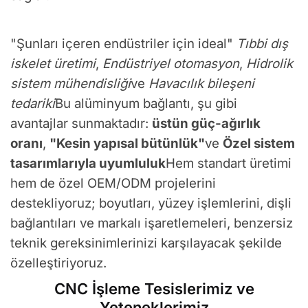
"Şunları içeren endüstriler için ideal"
Tıbbi dış
iskelet üretimi
,
Endüstriyel otomasyon
,
Hidrolik
sistem mühendisliği
ve
Havacılık bileşeni
tedariki
Bu alüminyum bağlantı, şu gibi
avantajlar sunmaktadır:
üstün güç-ağırlık
oranı
,
"Kesin yapısal bütünlük"
ve
Özel sistem
tasarımlarıyla uyumluluk
Hem standart üretimi
hem de özel OEM/ODM projelerini
destekliyoruz; boyutları, yüzey işlemlerini, dişli
bağlantıları ve markalı işaretlemeleri, benzersiz
teknik gereksinimlerinizi karşılayacak şekilde
özelleştiriyoruz.
CNC İşleme Tesislerimiz ve
Yeteneklerimiz