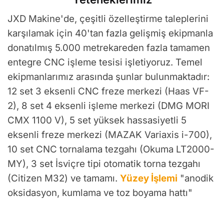
JXD Makine'de, çeşitli özelleştirme taleplerini
karşılamak için 40'tan fazla gelişmiş ekipmanla
donatılmış 5.000 metrekareden fazla tamamen
entegre CNC işleme tesisi işletiyoruz. Temel
ekipmanlarımız arasında şunlar bulunmaktadır:
12 set 3 eksenli CNC freze merkezi (Haas VF-
2), 8 set 4 eksenli işleme merkezi (DMG MORI
CMX 1100 V), 5 set yüksek hassasiyetli 5
eksenli freze merkezi (MAZAK Variaxis i-700),
10 set CNC tornalama tezgahı (Okuma LT2000-
MY), 3 set İsviçre tipi otomatik torna tezgahı
(Citizen M32) ve tamamı.
Yüzey İşlemi
"anodik
oksidasyon, kumlama ve toz boyama hattı"