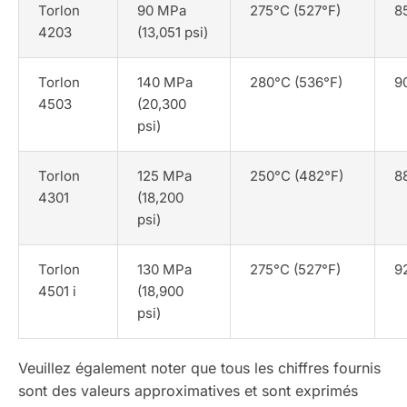
Torlon
90 MPa
275°C (527°F)
8
4203
(13,051 psi)
Torlon
140 MPa
280°C (536°F)
9
4503
(20,300
psi)
Torlon
125 MPa
250°C (482°F)
8
4301
(18,200
psi)
Torlon
130 MPa
275°C (527°F)
9
4501 i
(18,900
psi)
Veuillez également noter que tous les chiffres fournis
sont des valeurs approximatives et sont exprimés