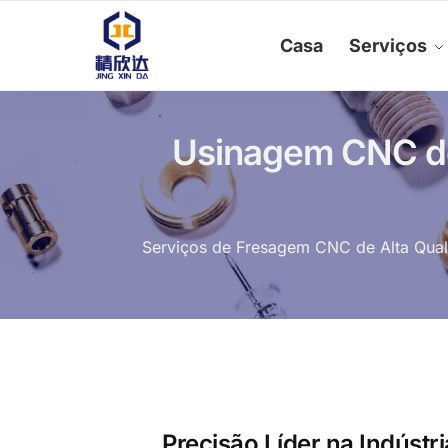
Skip
Skip
to
to
Casa
Serviços
navigation
content
Usinagem CNC de
Serviços de Fresagem CNC de Alta Qual
Precisão Líder na Indústr