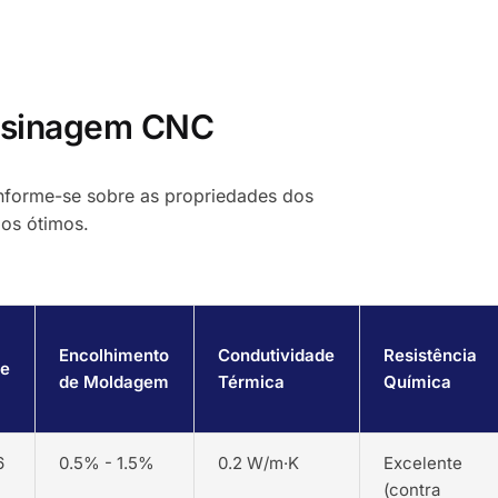
Usinagem CNC
 Informe-se sobre as propriedades dos
dos ótimos.
Encolhimento
Condutividade
Resistência
de
de Moldagem
Térmica
Química
6
0.5% - 1.5%
0.2 W/m·K
Excelente
(contra