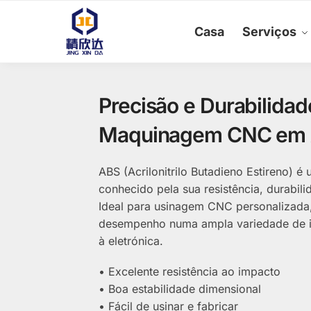
Skip
Skip
to
to
Casa
Serviços
navigation
content
Precisão e Durabilida
Maquinagem CNC em
ABS (Acrilonitrilo Butadieno Estireno) é 
conhecido pela sua resistência, durabili
Ideal para usinagem CNC personalizada
desempenho numa ampla variedade de in
à eletrónica.
• Excelente resistência ao impacto
• Boa estabilidade dimensional
• Fácil de usinar e fabricar