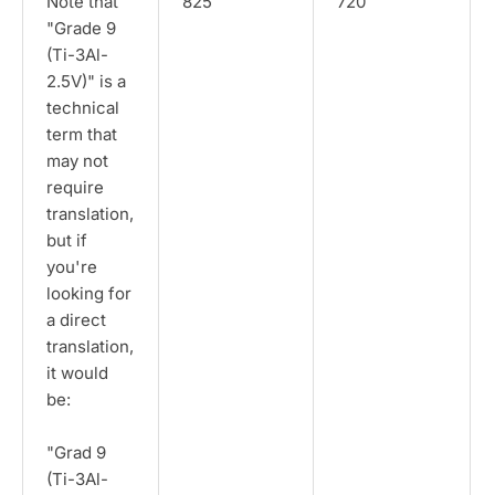
Note that
825
720
"Grade 9
(Ti-3Al-
2.5V)" is a
technical
term that
may not
require
translation,
but if
you're
looking for
a direct
translation,
it would
be:
"Grad 9
(Ti-3Al-