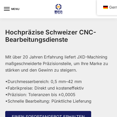
Skip
Skip
Ger
to
to
MENU
navigation
content
Hochpräzise Schweizer CNC-
Bearbeitungsdienste
Mit über 20 Jahren Erfahrung liefert JXD-Machining
maßgeschneiderte Präzisionsteile, um Ihre Marke zu
stärken und den Gewinn zu steigern.
•Durchmesserbereich: 0,5 mm–42 mm
•Fabrikpreise: Direkt und kosteneffektiv
•Präzision: Toleranzen bis ±0,0005
•Schnelle Bearbeitung: Pünktliche Lieferung
EINEN SOFORTANGEBOT ERHALTEN