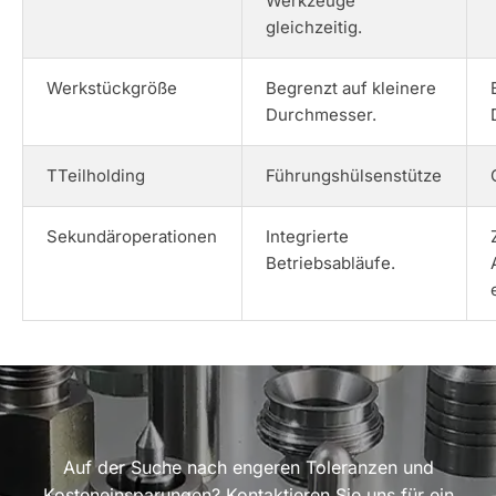
Werkzeuge
gleichzeitig.
Werkstückgröße
Begrenzt auf kleinere
Durchmesser.
TTeilholding
Führungshülsenstütze
Sekundäroperationen
Integrierte
Betriebsabläufe.
Auf der Suche nach engeren Toleranzen und
Kosteneinsparungen? Kontaktieren Sie uns für ein