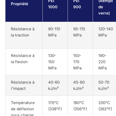
PEI
PEI
(Rempli
Propriété
1000
900
de
verre)
Résistance à
90-110
95-115
120-140
la traction
MPa
MPa
MPa
Résistance à
130-
150-
190-
la flexion
150
170
220
MPa
MPa
MPa
Résistance à
40-60
45-60
50-70
l'impact
kJ/m²
kJ/m²
kJ/m²
Température
170°C
180°C
200°C
de déflexion
(338°F)
(356°F)
(392°F)
sous charge