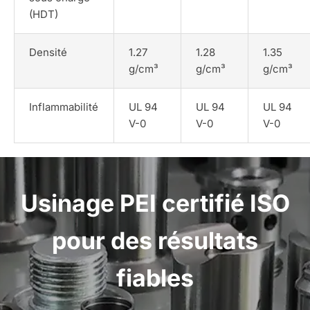
(HDT)
Densité
1.27
1.28
1.35
g/cm³
g/cm³
g/cm³
Inflammabilité
UL 94
UL 94
UL 94
V-0
V-0
V-0
Usinage PEI certifié ISO
pour des résultats
fiables