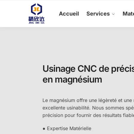
Skip
Skip
to
to
Accueil
Services
Maté
navigation
content
Usinage CNC de préci
en magnésium
Le magnésium offre une légèreté et une 
excellente usinabilité. Nous sommes spé
précision pour fournir des résultats fiab
● Expertise Matérielle