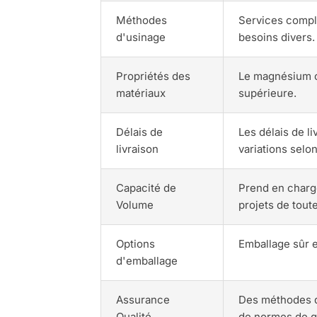
Méthodes
Services comple
d'usinage
besoins divers.
Propriétés des
Le magnésium of
matériaux
supérieure.
Délais de
Les délais de l
livraison
variations selon
Capacité de
Prend en charge
Volume
projets de toute
Options
Emballage sûr e
d'emballage
Assurance
Des méthodes d
Qualité
de normes de qu