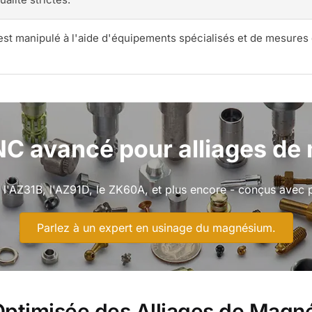
t manipulé à l'aide d'équipements spécialisés et de mesures d
C avancé pour alliages d
'AZ31B, l'AZ91D, le ZK60A, et plus encore - conçus avec p
Parlez à un expert en usinage du magnésium.
ptimisée des Alliages de Magn