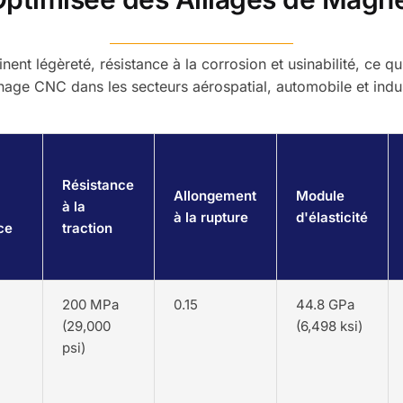
t légèreté, résistance à la corrosion et usinabilité, ce qui
nage CNC dans les secteurs aérospatial, automobile et indus
Résistance
Allongement
Module
à la
à la rupture
d'élasticité
ce
traction
200 MPa
0.15
44.8 GPa
(29,000
(6,498 ksi)
psi)