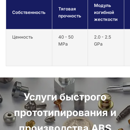
Модуль
Тяговая
Собственность
изгибной
прочность
жесткости
Ценность
40 - 50
2.0 - 2.5
MPa
GPa
Услуги быстрого
прототипирования и
производства ABS