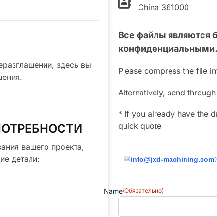
China 361000
Все файлы являются 
конфиденциальными
еразглашении, здесь вы
Please compress the file i
шения.
Alternatively, send throug
* If you already have the d
quick quote
ПОТРЕБНОСТИ
ания вашего проекта,
ие детали:
info@jxd-machining.com
(
Name
(Обязательно)