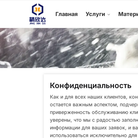
Skip
Skip
to
to
Главная
Услуги
Матер
navigation
content
Конфиденциальность
Как и для всех наших клиентов, ко
остается важным аспектом, подче
приверженность обслуживанию кли
уверены, что мы с радостью запо
информации для ваших заявок, и ва
использоваться исключительно дл