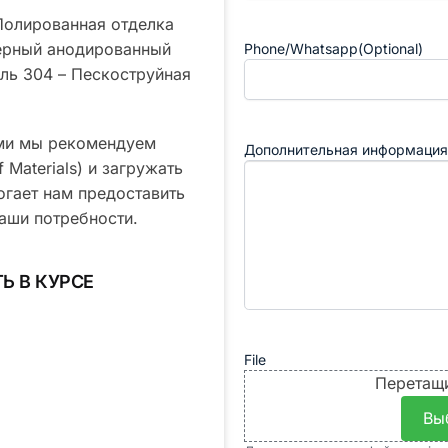
Имя
 Полированная отделка
Черный анодированный
Phone/Whatsapp(Optional)
ль 304 – Пескоструйная
ями мы рекомендуем
Дополнительная информация
 Materials) и загружать
огает нам предоставить
аши потребности.
Ь В КУРСЕ
File
Перетащ
Вы