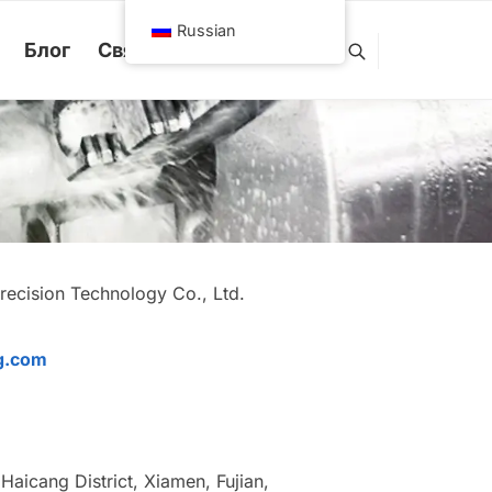
Russian
Блог
Свяжитесь с нами
on Technology Co., Ltd.
recision Technology Co., Ltd.
g.com
Haicang District, Xiamen, Fujian,
ng District, Xiamen, Fujian, China 361000