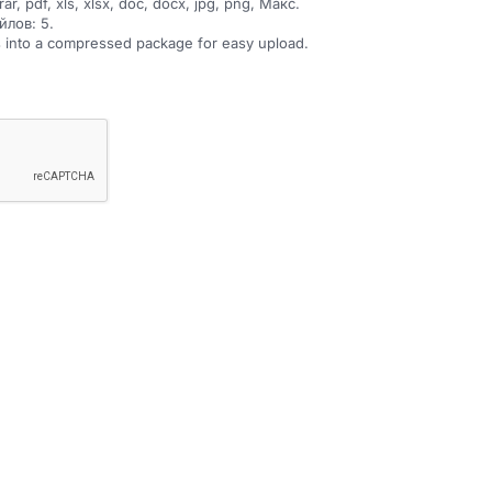
, pdf, xls, xlsx, doc, docx, jpg, png, Макс.
йлов: 5.
es into a compressed package for easy upload.