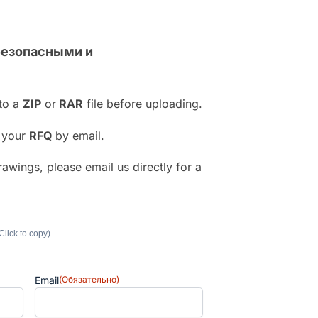
безопасными и
.
nto a
ZIP
or
RAR
file before uploading.
h your
RFQ
by email.
rawings, please email us directly for a
Click to copy)
Email
(Обязательно)