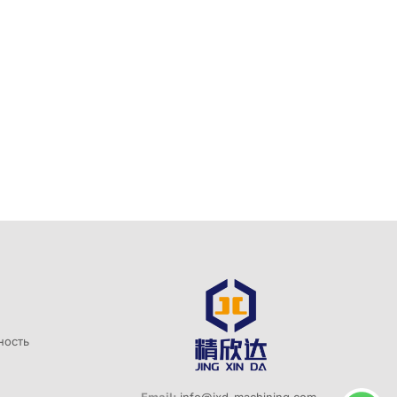
ость
Email:
info@jxd-machining.com