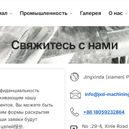
иал
Промышленность
Галерея
О нас
Свяжитесь с нами
Jingxinda (xiamen) Precisi
Jingxinda (xiamen) P
нфиденциальность
info@jxd-machining.com
info@jxd-machinin
ркивающим нашу
ентов. Вы можете быть
+86 13656020983
+86 18059232864
лним формы раскрытия
ши заявки будут
No .29-4, Xinle Road 
я целей报价.
No .29-4, Xinle Road Haica