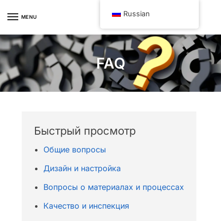
Skip
Skip
Russian
to
to
MENU
navigation
content
FAQ
Быстрый просмотр
Общие вопросы
Дизайн и настройка
Вопросы о материалах и процессах
Качество и инспекция